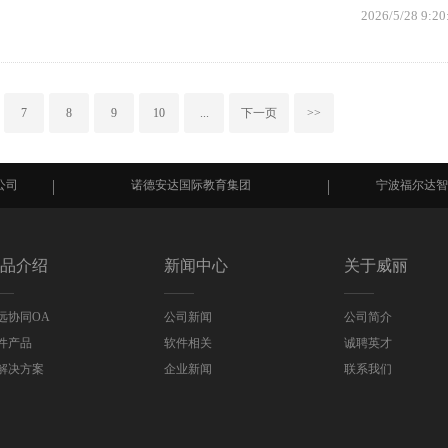
2026/5/28 9:20
7
8
9
10
...
下一页
>>
诺德安达国际教育集团
宁波福尔达智能科技股
品介绍
新闻中心
关于威丽
远协同OA
公司新闻
公司简介
件产品
软件相关
诚聘英才
解决方案
企业新闻
联系我们