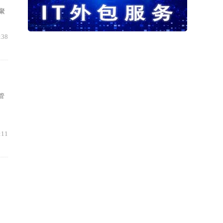
聚
:38
管
:11