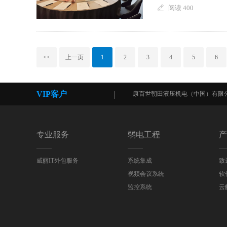
阅读 400
<<
上一页
1
2
3
4
5
6
VIP客户
际贸易（上海）有限公司
康百世朝田液压机电（中国）有限公司
专业服务
弱电工程
产
威丽IT外包服务
系统集成
致
视频会议系统
软
监控系统
云