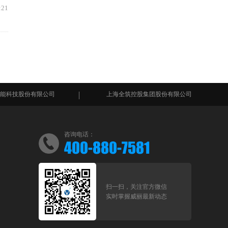
:21
份有限公司
上海全筑控股集团股份有限公司
上海长
咨询电话：
400-880-7581
扫一扫，关注官方微信
实时掌握威丽最新动态