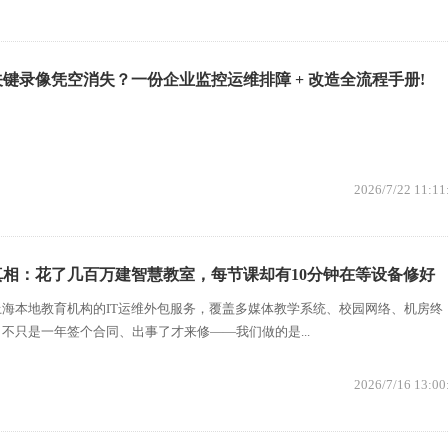
键录像凭空消失？一份企业监控运维排障 + 改造全流程手册!
2026/7/22 11:11
相：花了几百万建智慧教室，每节课却有10分钟在等设备修好
海本地教育机构的IT运维外包服务，覆盖多媒体教学系统、校园网络、机房终
不只是一年签个合同、出事了才来修——我们做的是...
2026/7/16 13:00