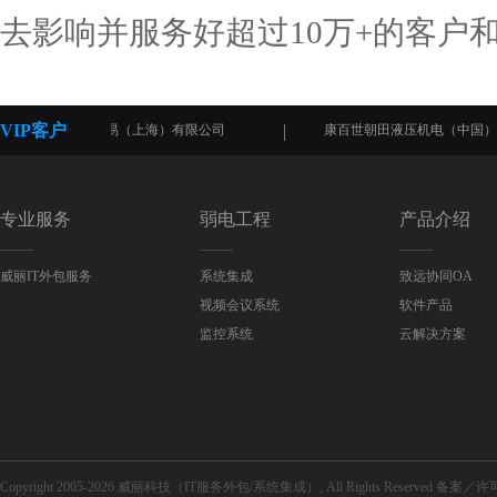
去影响并服务好超过10万+的客户
VIP客户
）有限公司
康百世朝田液压机电（中国）有限公司
专业服务
弱电工程
产品介绍
威丽IT外包服务
系统集成
致远协同OA
视频会议系统
软件产品
监控系统
云解决方案
Copyright 2005-2026 威丽科技（IT服务外包/系统集成）, All Rights Reserved 备案